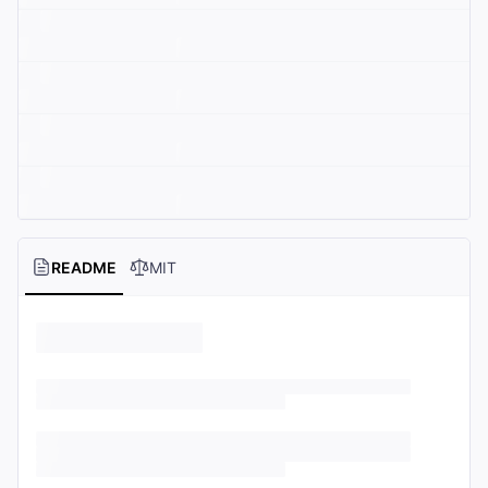
README
MIT