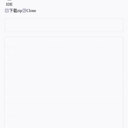
IDE
下载zip
Clone