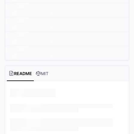
README
MIT