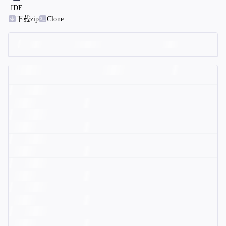
IDE
下载zip
Clone