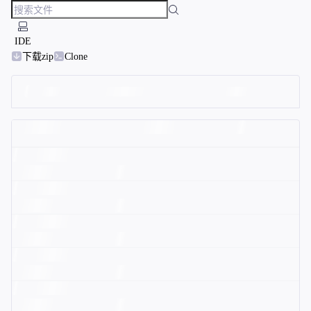
IDE
下载zip
Clone