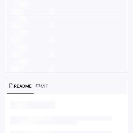
README
MIT