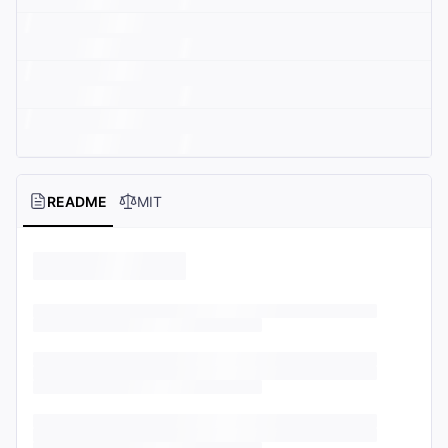
README
MIT