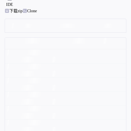
IDE
下载zip
Clone