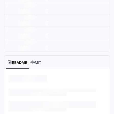
README
MIT