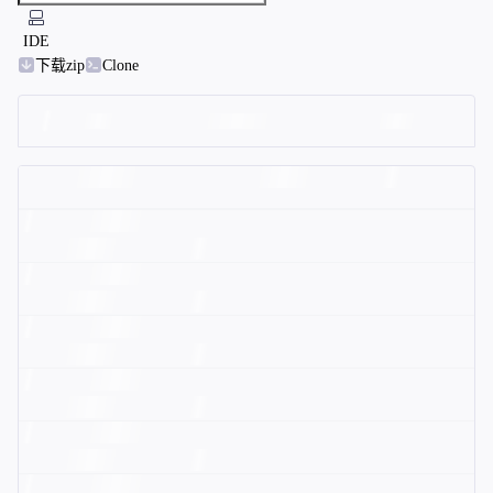
IDE
下载zip
Clone