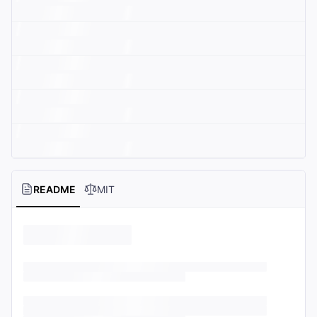
README
MIT