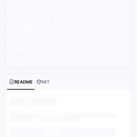
README
MIT