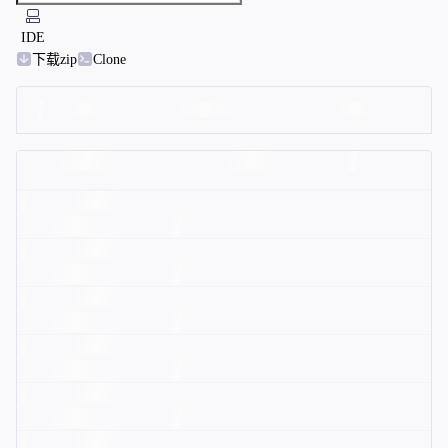
IDE
下载zip
Clone