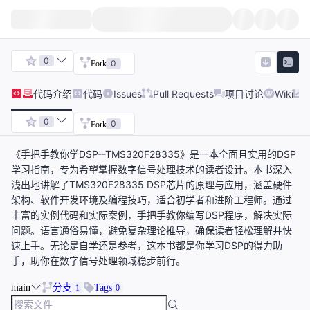
0
0
Fork
代码
介绍
代码
Issues
Pull Requests
项目讨论
Wiki
0
0
Fork
《手把手教你学DSP--TMS320F28335》是一本全面且实用的DSP
学习指南，专为希望掌握数字信号处理技术的读者设计。本书深入
浅出地讲解了TMS320F28335 DSP芯片的原理与应用，涵盖硬件
架构、软件开发环境及编程技巧，适合初学者和进阶工程师。通过
丰富的实例代码和实际案例，手把手教你编写DSP程序，解决实际
问题。语言通俗易懂，避免复杂理论推导，确保读者轻松理解并快
速上手。无论是自学还是参考，这本书都是你学习DSP的得力助
手，助你在数字信号处理领域稳步前行。
main
分支
Tags
1
0