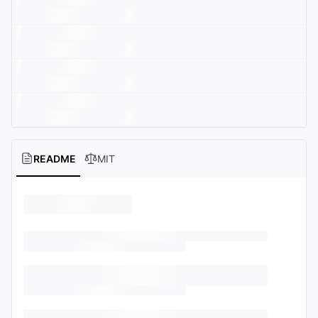
README
MIT