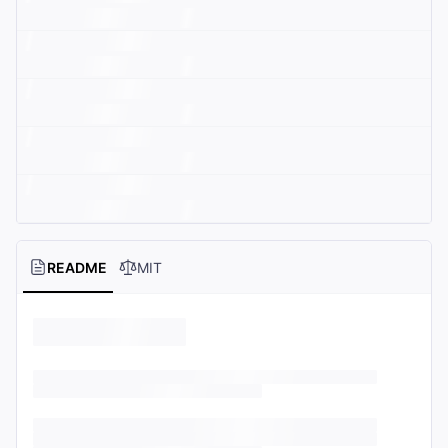
README
MIT