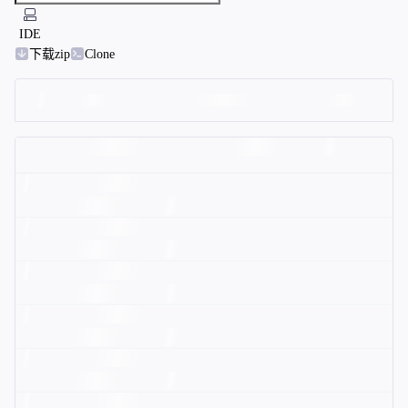
IDE
下载zip
Clone