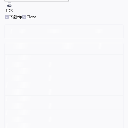
IDE
下载zip
Clone