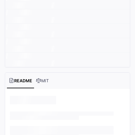
README
MIT