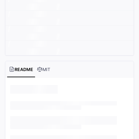
README
MIT