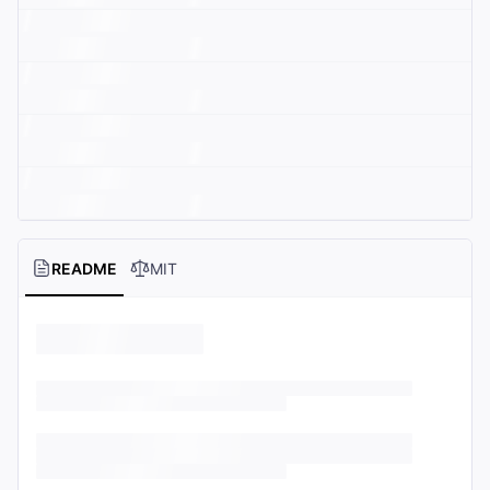
README
MIT