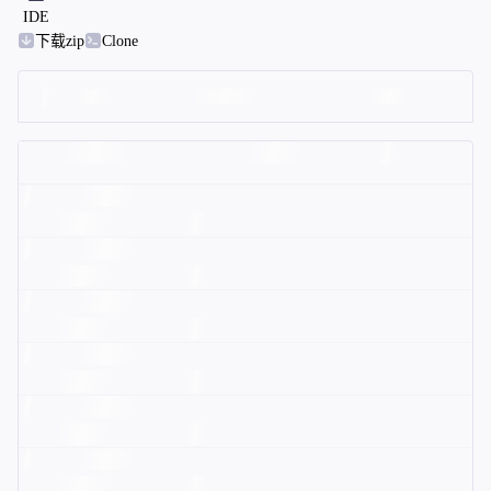
IDE
下载zip
Clone