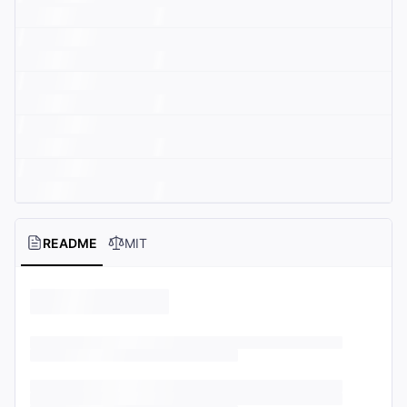
README
MIT