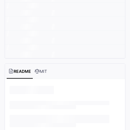
README
MIT