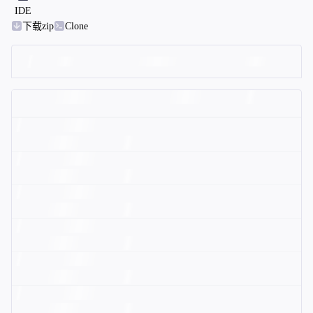
IDE
下载zip
Clone