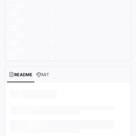
README
MIT