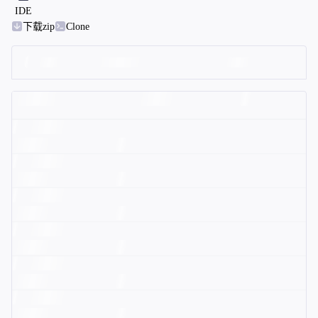
IDE
下载zip
Clone