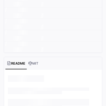
README
MIT