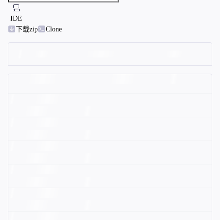
IDE
下载zip
Clone