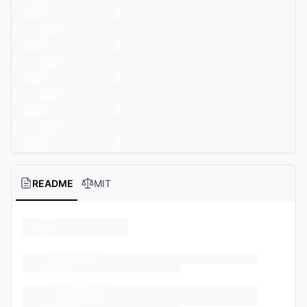
README
MIT