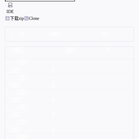
IDE
下载zip
Clone