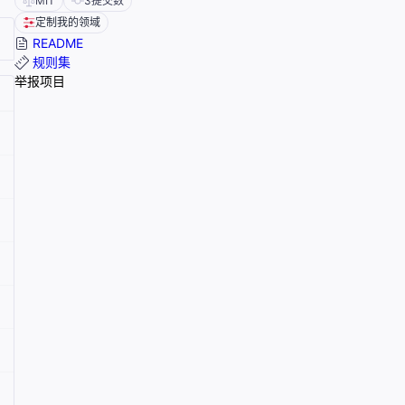
MIT
3
提交数
定制我的领域
README
规则集
举报项目