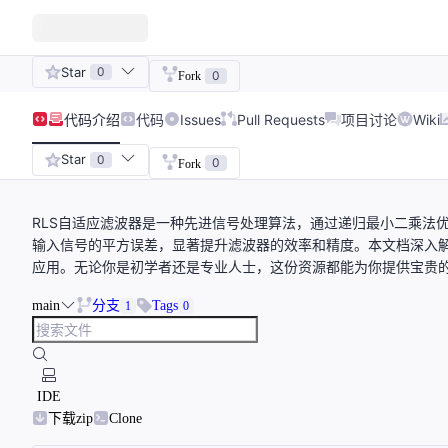
Star
0
0
Fork
代码
介绍
代码
Issues
Pull Requests
项目讨论
Wiki
Star
0
0
Fork
RLS自适应滤波器是一种先进信号处理算法，通过递归最小二乘法
输入信号的平方误差，显著提升滤波器的效率和精度。本文档深入解
应用。无论你是初学者还是专业人士，这份资源都能为你提供宝贵
main
分支
Tags
1
0
IDE
下载zip
Clone