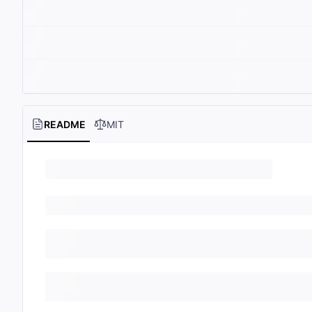
README
MIT