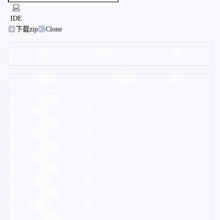
IDE
下载zip
Clone