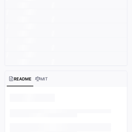
README
MIT