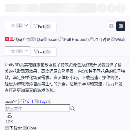
2
0
Fork
代码
介绍
代码
Issues
Pull Requests
项目讨论
Wiki
2
0
Fork
Unity3D真实花瓣撒花散落粒子特效资源包为游戏开发者提供了精
美的花瓣飘落效果，高度还原自然场景。内含8种不同花朵的粒子特
效，满足多样化场景需求。资源体积小巧，下载迅速，操作简便，
轻松为游戏增添自然与生动的元素。适用于学习和交流，助力开发
者打造更加逼真的游戏体验。
main
分支
Tags
1
0
IDE
下载zip
Clone