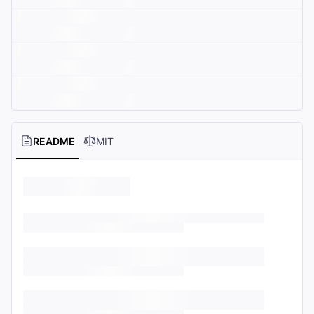
README
MIT