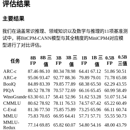
评估结果
主要结果
我们在涵盖常识推理、领域知识以及数学与推理的11项基准测
试中，将BitCPM-CANN模型与其全精度的MiniCPM4对应模
型进行了对比评估。
0.5B
8B 三
3B 三
1B 三
8B
3B
1B
0.5B
任务
FP
FP
FP
FP
三值
值
值
值
ARC-c
87.46
86.10
80.34
78.98
64.41
67.12
51.86
50.51
ARC-e
95.06
93.47
92.77
88.36
79.89
79.01
71.78
65.08
BoolQ
84.89
83.39
79.85
77.89
68.38
65.50
62.29
43.55
PIQA
80.52
78.78
70.57
72.69
66.16
65.45
60.99
58.49
WinoGrande
63.30
61.17
58.41
52.96
51.62
53.28
51.07
51.54
CMMLU
80.62
78.92
78.11
76.53
74.57
67.42
65.22
60.49
C-Eval
81.36
77.50
75.85
75.89
73.25
65.96
66.11
60.74
MMLU
75.83
70.65
66.95
64.41
57.71
57.71
55.55
50.73
MMLU-
77.14
69.85
65.82
60.07
54.80
54.16
48.00
43.79
Redux