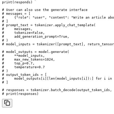
print(responds)

# User can also use the generate interface

# messages = [

#     {"role": "user", "content": "Write an article abo
# ]

# prompt_text = tokenizer.apply_chat_template(

#     messages,

#     tokenize=False,

#     add_generation_prompt=True,

# )

# model_inputs = tokenizer([prompt_text], return_tensor
# model_outputs = model.generate(

#     **model_inputs,

#     max_new_tokens=1024,

#     top_p=0.7,

#     temperature=0.7

# )

# output_token_ids = [

#     model_outputs[i][len(model_inputs[i]):] for i in 
# ]

# responses = tokenizer.batch_decode(output_token_ids, 
# print(responses)