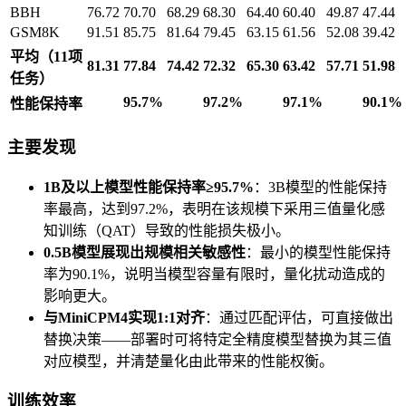
BBH
76.72
70.70
68.29
68.30
64.40
60.40
49.87
47.44
GSM8K
91.51
85.75
81.64
79.45
63.15
61.56
52.08
39.42
平均（11项
81.31
77.84
74.42
72.32
65.30
63.42
57.71
51.98
任务）
95.7%
97.2%
97.1%
90.1%
性能保持率
主要发现
1B及以上模型性能保持率≥95.7%
：3B模型的性能保持
率最高，达到97.2%，表明在该规模下采用三值量化感
知训练（QAT）导致的性能损失极小。
0.5B模型展现出规模相关敏感性
：最小的模型性能保持
率为90.1%，说明当模型容量有限时，量化扰动造成的
影响更大。
与MiniCPM4实现1:1对齐
：通过匹配评估，可直接做出
替换决策——部署时可将特定全精度模型替换为其三值
对应模型，并清楚量化由此带来的性能权衡。
训练效率