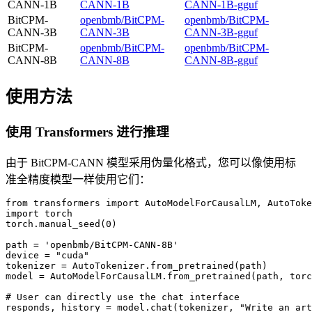
CANN-1B
CANN-1B
CANN-1B-gguf
BitCPM-
openbmb/BitCPM-
openbmb/BitCPM-
CANN-3B
CANN-3B
CANN-3B-gguf
BitCPM-
openbmb/BitCPM-
openbmb/BitCPM-
CANN-8B
CANN-8B
CANN-8B-gguf
使用方法
使用 Transformers 进行推理
由于 BitCPM-CANN 模型采用伪量化格式，您可以像使用标
准全精度模型一样使用它们：
from transformers import AutoModelForCausalLM, AutoToke
import torch

torch.manual_seed(0)

path = 'openbmb/BitCPM-CANN-8B'

device = "cuda"

tokenizer = AutoTokenizer.from_pretrained(path)

model = AutoModelForCausalLM.from_pretrained(path, torc
# User can directly use the chat interface

responds, history = model.chat(tokenizer, "Write an art