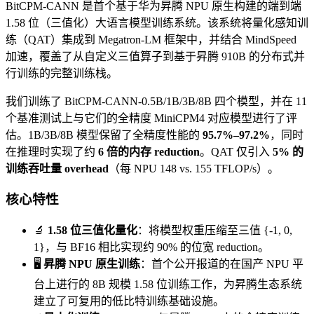
BitCPM-CANN 是首个基于华为昇腾 NPU 原生构建的端到端
1.58 位（三值化）大语言模型训练系统。该系统将量化感知训
练（QAT）集成到 Megatron-LM 框架中，并结合 MindSpeed
加速，覆盖了从自定义三值算子到基于昇腾 910B 的分布式并
行训练的完整训练栈。
我们训练了 BitCPM-CANN-0.5B/1B/3B/8B 四个模型，并在 11
个基准测试上与它们的全精度 MiniCPM4 对应模型进行了评
估。1B/3B/8B 模型保留了全精度性能的
95.7%–97.2%
，同时
在推理时实现了约
6 倍的内存 reduction
。QAT 仅引入
5% 的
训练吞吐量 overhead
（每 NPU 148 vs. 155 TFLOP/s）。
核心特性
🔬
1.58 位三值化量化
：将模型权重压缩至三值 {-1, 0,
1}，与 BF16 相比实现约 90% 的位宽 reduction。
🖥️
昇腾 NPU 原生训练
：首个公开报道的在国产 NPU 平
台上进行的 8B 规模 1.58 位训练工作，为昇腾生态系统
建立了可复用的低比特训练基础设施。