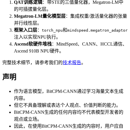
QAT训练逻辑
：带STE的三值量化器，Megatron-LM中
的可插拔量化层。
Megatron-LM量化模型层
：集成权重/激活量化器的张量
并行线性层。
框架入口层
：
和
torch_npu
mindspeed.megatron_adaptor
注入以实现NPU执行。
Ascend软硬件堆栈
：MindSpeed、CANN、HCCL通信、
Ascend 910B NPU硬件。
完整技术细节，请参考我们的
技术报告
。
声明
作为语言模型，BitCPM-CANN通过学习海量文本生成
内容。
但它不具备理解或表达个人观点、价值判断的能力。
BitCPM-CANN生成的任何内容均不代表模型开发者的
观点或立场。
因此，在使用BitCPM-CANN生成的内容时，用户应自