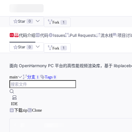
Star
0
1
Fork
代码
介绍
代码
Issues
Pull Requests
流水线
项目讨
Star
0
1
Fork
面向 OpenHarmony PC 平台的高性能视频渲染库，基于 libpla
main
分支
Tags
1
0
IDE
下载zip
Clone