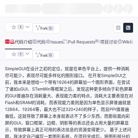
1
0
Fork
代码
介绍
代码
Issues
Pull Requests
项目讨论
Wiki
1
0
Fork
SimpleGUI在设计之初的定位，就是在单色平台上，提供一种消耗
尽可能少，表现尽可能多样化的图形接口。 在开发SimpleGUI之
前，我本来是想给一个带有19264的屏幕加一个图形界面，在尝试
了诸如uGUI、STemWin等框架之后，发现这种更多倾向于彩色屏幕
的GUI普遍存在消耗量大、表现能力差的特点，消耗大主要表现在对
Flash和SRAM的消耗，而表现能力差则是因为单色显示屏普遍就是
12864、19264等，最大也不过320*240的样子，而且PPI值普遍
偏低，这就导致了屏幕上本身就表达不了多少东西，而那些面向彩
屏的GUI，窗口框架、边框、阴影等的表达还会占用大量的屏幕显
示，导致屏幕上真正可用的表达信息的资源变得更少。 基于上述问
题，我决定自己编写一套图形系统，在项目完成后，将图形部分的