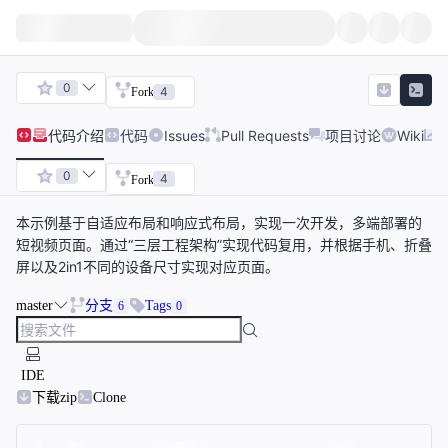
0
4
Fork
代码
介绍
代码
Issues
Pull Requests
项目讨论
Wiki
0
4
Fork
本示例基于自适应布局和响应式布局，实现一次开发，多端部署的
短视频页面。通过“三层工程架构”实现代码复用，并根据手机、折叠
屏以及2in1不同的设备尺寸实现对应页面。
master
分支
Tags
6
0
IDE
下载zip
Clone