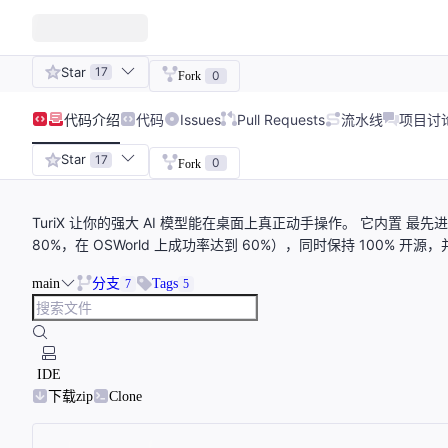
Star
17
0
Fork
代码
介绍
代码
Issues
Pull Requests
流水线
项目讨
Star
17
0
Fork
TuriX 让你的强大 AI 模型能在桌面上真正动手操作。 它内置 最先进
80%，在 OSWorld 上成功率达到 60%），同时保持 100% 
main
分支
Tags
7
5
IDE
下载zip
Clone