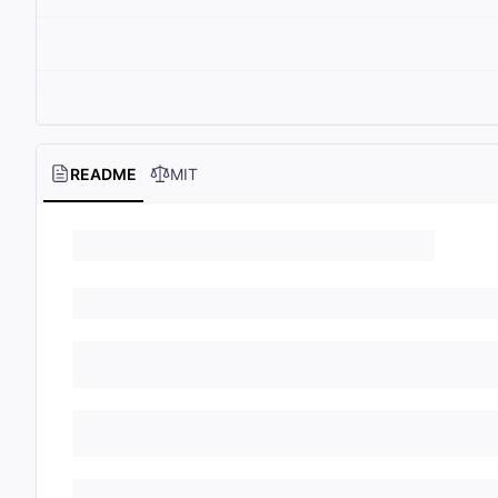
README
MIT