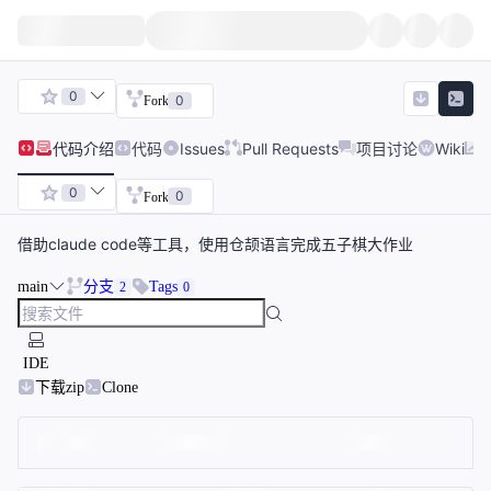
0
0
Fork
代码
介绍
代码
Issues
Pull Requests
项目讨论
Wiki
0
0
Fork
借助claude code等工具，使用仓颉语言完成五子棋大作业
main
分支
Tags
2
0
IDE
下载zip
Clone