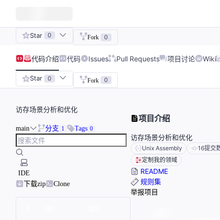
Star
0
0
Fork
代码
介绍
代码
Issues
Pull Requests
项目讨论
Wiki
Star
0
0
Fork
访存场景分析和优化
项目介绍
main
分支
Tags
1
0
访存场景分析和优化
Unix Assembly
16
提交
定制我的领域
README
IDE
规则集
下载zip
Clone
举报项目