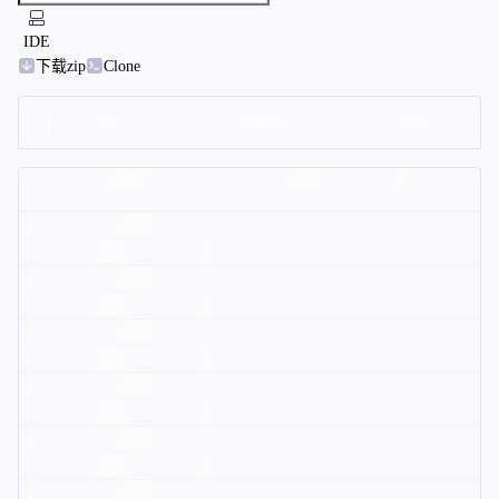
IDE
下载zip
Clone