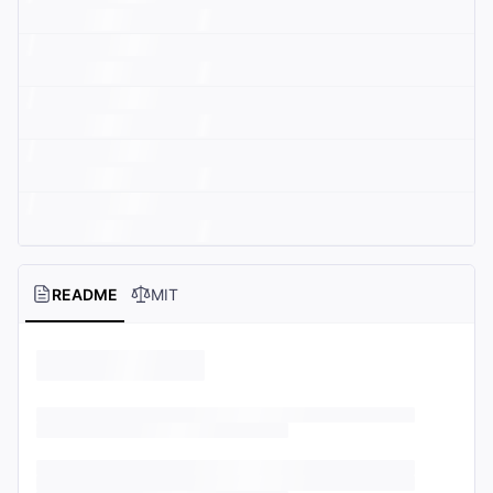
README
MIT