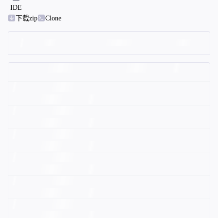
IDE
下载zip
Clone