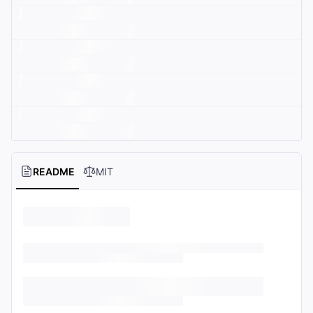
README
MIT