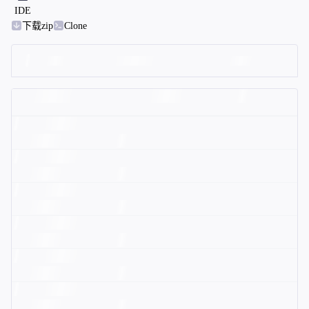
IDE
下载zip
Clone