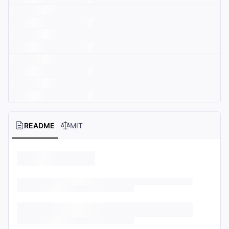
README
MIT