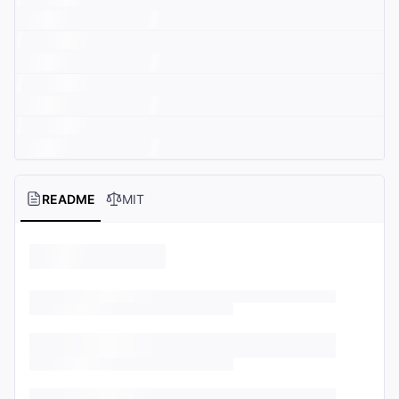
README
MIT