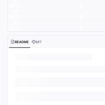
README
MIT