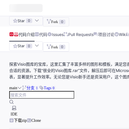
Star
0
0
Fork
代码
介绍
代码
Issues
Pull Requests
项目讨论
Wiki
Star
0
0
Fork
探索Visio图库的宝库，这里汇集了丰富多样的图形和模板，满足
合适的资源。下载“很全的Visio图库.rar”文件，解压后即可在Mic
表，显著提升工作效率。无论您是Visio新手还是资深用户，这个
main
分支
Tags
1
0
IDE
下载zip
Clone