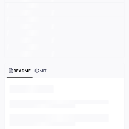
README
MIT