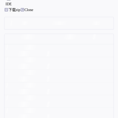
IDE
下载zip
Clone