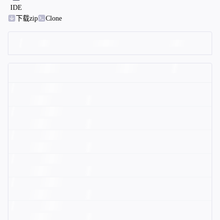
IDE
下载zip
Clone