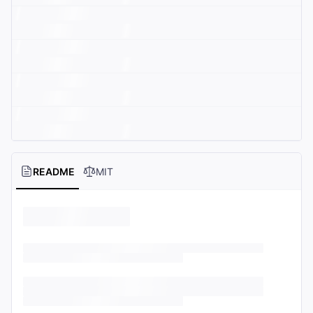
README
MIT