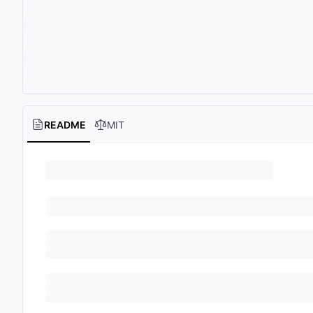
README
MIT