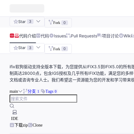
Star
3
0
Fork
代码
介绍
代码
Issues
Pull Requests
项目讨论
Wiki
Star
3
0
Fork
ifix软狗驱动支持全版本下载，为您提供从IFIX3.5到IFIX5.
制高达28000点，包含IGS授权及几乎所有IFIX功能，满足您
文档或咨询专业人士。我们希望这一资源能为您的开发和学习带来
main
分支
Tags
1
0
IDE
下载zip
Clone