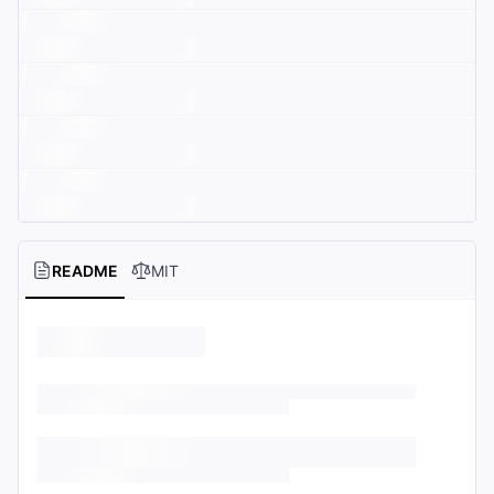
README
MIT