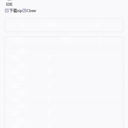
IDE
下载zip
Clone