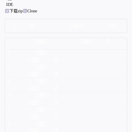
IDE
下载zip
Clone