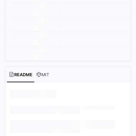
README
MIT