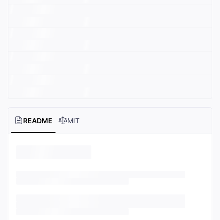
README
MIT