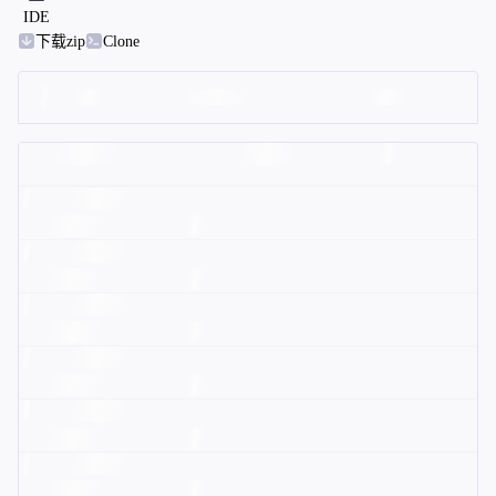
IDE
下载zip
Clone