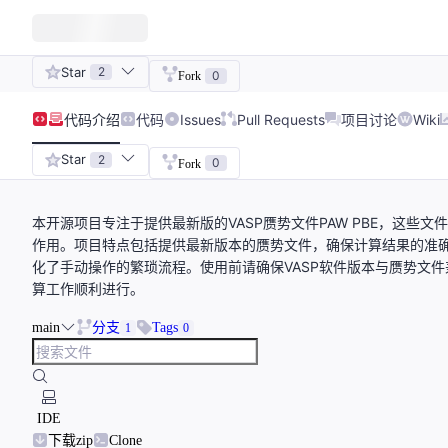
Star
2
0
Fork
代码
介绍
代码
Issues
Pull Requests
项目讨论
Wiki
Star
2
0
Fork
本开源项目专注于提供最新版的VASP赝势文件PAW PBE，这些
作用。项目特点包括提供最新版本的赝势文件，确保计算结果的准确性和
化了手动操作的繁琐流程。使用前请确保VASP软件版本与赝势文
算工作顺利进行。
main
分支
Tags
1
0
IDE
下载zip
Clone