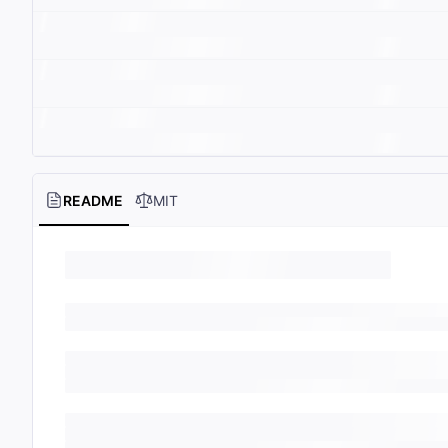
README
MIT