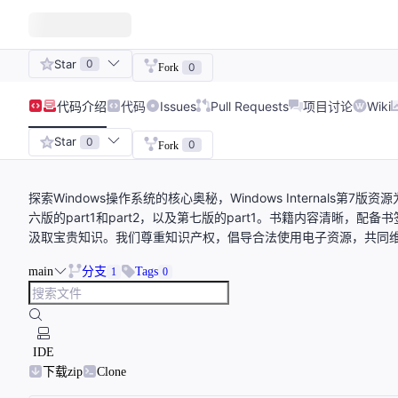
Star
0
0
Fork
代码
介绍
代码
Issues
Pull Requests
项目讨论
Wiki
Star
0
0
Fork
探索Windows操作系统的核心奥秘，Windows Internal
六版的part1和part2，以及第七版的part1。书籍内容清晰
汲取宝贵知识。我们尊重知识产权，倡导合法使用电子资源，共同
main
分支
Tags
1
0
IDE
下载zip
Clone