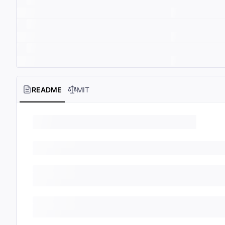
README
MIT