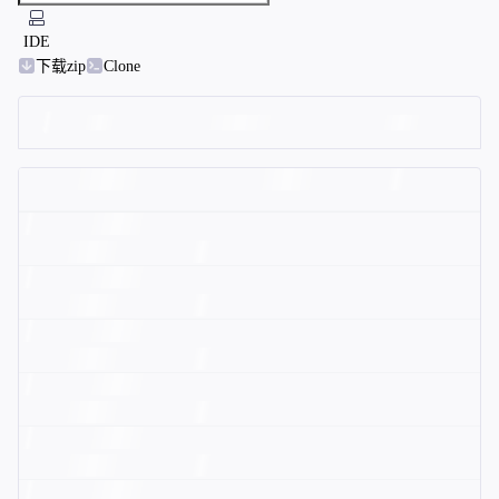
IDE
下载zip
Clone