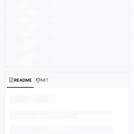
README
MIT