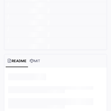
README
MIT