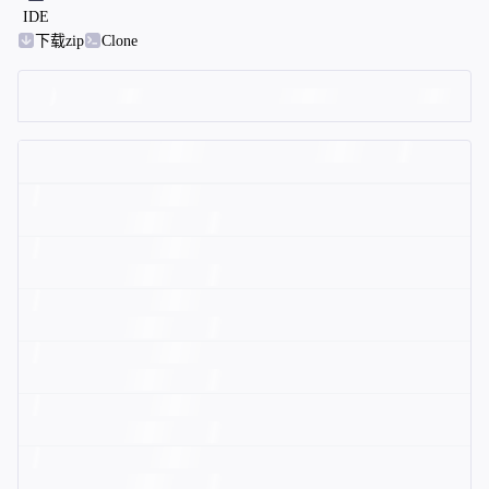
IDE
下载zip
Clone