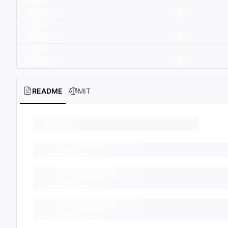
README
MIT