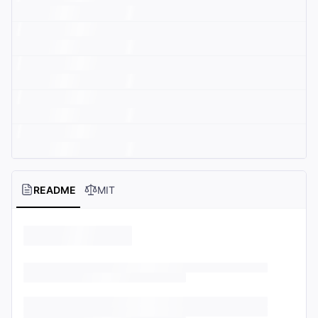
README
MIT