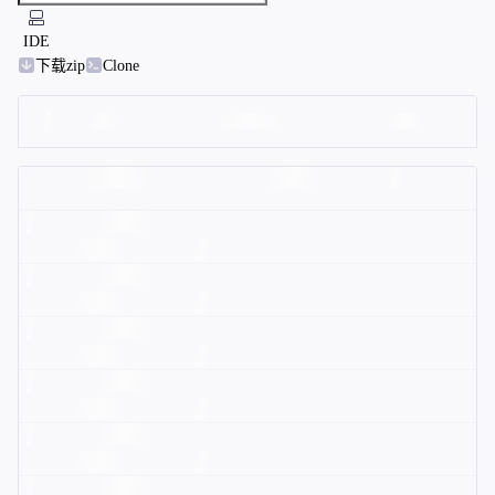
IDE
下载zip
Clone