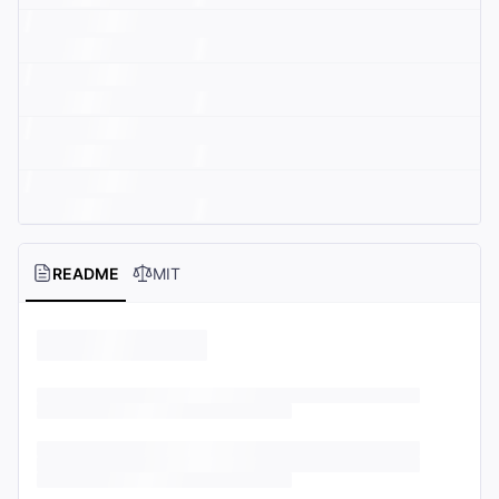
README
MIT