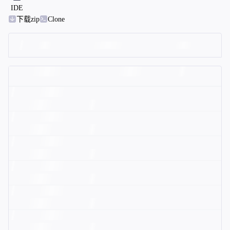
IDE
下载zip
Clone