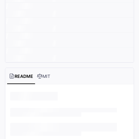
README
MIT