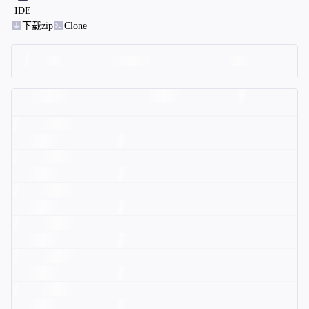
IDE
下载zip
Clone