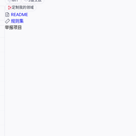
MIT
3
提交数
定制我的领域
README
规则集
举报项目