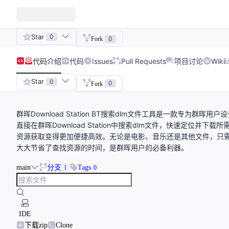
Star
0
0
Fork
代码
介绍
代码
Issues
Pull Requests
项目讨论
Wiki
Star
0
0
Fork
群晖Download Station BT搜索dlm文件工具是一款专为
直接在群晖Download Station中搜索dlm文件，快速定位
资源获取变得更加便捷高效。无论是电影、音乐还是其他文件，只
大大节省了查找资源的时间，是群晖用户的必备利器。
main
分支
Tags
1
0
IDE
下载zip
Clone