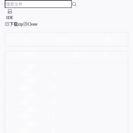
IDE
下载zip
Clone