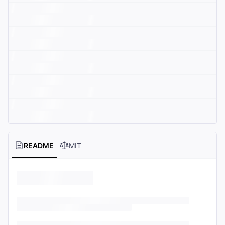
README
MIT