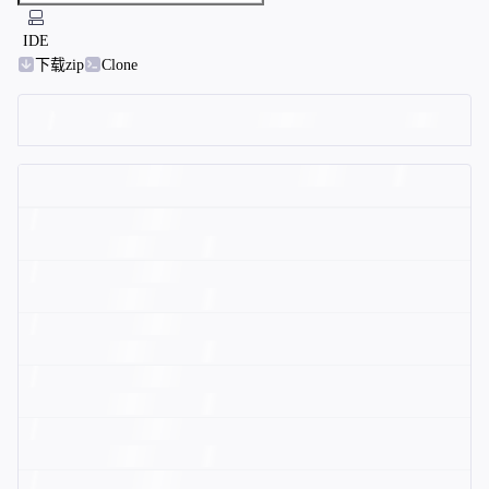
IDE
下载zip
Clone