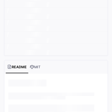
README
MIT